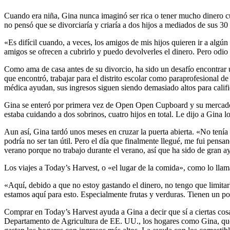
Cuando era niña, Gina nunca imaginó ser rica o tener mucho dinero cu
no pensó que se divorciaría y criaría a dos hijos a mediados de sus 30
«Es difícil cuando, a veces, los amigos de mis hijos quieren ir a algú
amigos se ofrecen a cubrirlo y puedo devolverles el dinero. Pero odio s
Como ama de casa antes de su divorcio, ha sido un desafío encontrar u
que encontró, trabajar para el distrito escolar como paraprofesional de 
médica ayudan, sus ingresos siguen siendo demasiado altos para calif
Gina se enteró por primera vez de Open Open Cupboard y su mercado d
estaba cuidando a dos sobrinos, cuatro hijos en total. Le dijo a Gina l
Aun así, Gina tardó unos meses en cruzar la puerta abierta. «No tenía
podría no ser tan útil. Pero el día que finalmente llegué, me fui pen
verano porque no trabajo durante el verano, así que ha sido de gran a
Los viajes a Today’s Harvest, o «el lugar de la comida», como lo llama
«Aquí, debido a que no estoy gastando el dinero, no tengo que limita
estamos aquí para esto. Especialmente frutas y verduras. Tienen un poc
Comprar en Today’s Harvest ayuda a Gina a decir que sí a ciertas cosas
Departamento de Agricultura de EE. UU., los hogares como Gina, que 