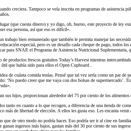
ando creciera. Tampoco se veía inscrita en programas de asistencia pú
 años.
n lugar (que cuesta dinero) y yo digo, oh, bueno, este proyecto de ley e
er esa persona, así que eso es difícil».
n trabajo bien remunerado que también le permita manejar las necesidade
educación especial, pero es un desafío cada cheque de pago, todos los día
icar para SNAP, el Programa de Asistencia Nutricional Suplementaria, q
e productos frescos gratuitos Today’s Harvest mientras intercambiaba
o útil que había sido para ellos el Open Cupboard .
 idea de cuánta comida tenías. Pensé que tal vez sería como un par de p
sando: ‘No puedo creer que me vaya con dos bolsas de supermercado’. Tr
yuda».
n sus hijos, proporcionan alrededor del 75 por ciento de los alimentos 
rlos tanto en cuanto a lo que recogen, a diferencia de una tienda de c
o más de libertad de elección. A ellos les gusta eso. Les encanta venir 
 que de otro modo no podría hacer. Eso podría ser ir al cine en familia.
ganan ingresos más bajos, gastan más del 30 por ciento de sus ingreso