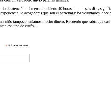
s crea un verdadero alivio para las familias.
rio de atención del mercado, abierto 40 horas durante seis días, signific
a experiencia, lo acogedores que son el personal y los voluntarios, hace 
ra niño tampoco teníamos mucho dinero. Recuerdo que sabía que casi pe
tan ese tipo de estrés».
*
indicates required