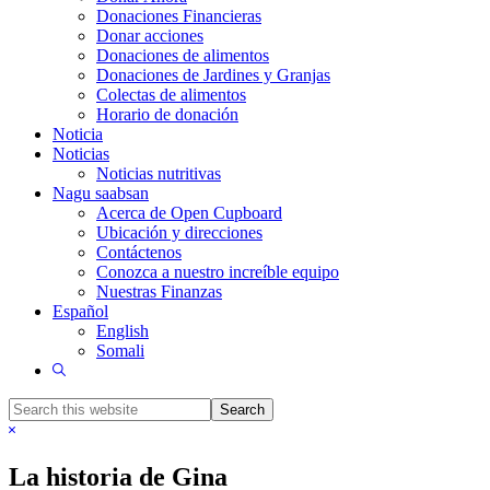
Donaciones Financieras
Donar acciones
Donaciones de alimentos
Donaciones de Jardines y Granjas
Colectas de alimentos
Horario de donación
Noticia
Noticias
Noticias nutritivas
Nagu saabsan
Acerca de Open Cupboard
Ubicación y direcciones
Contáctenos
Conozca a nuestro increíble equipo
Nuestras Finanzas
Español
English
Somali
Show
Search
Search
this
Hide
website
Search
La historia de Gina